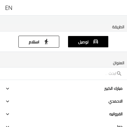
EN
الطريقة
توصيل
استلام
العنوان
مبارك الكبير
الاحمدي
الفروانيه
حولي