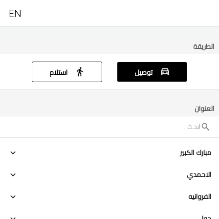
EN
الطريقة
توصيل
استلام
العنوان
مبارك الكبير
الاحمدي
الفروانيه
حولي