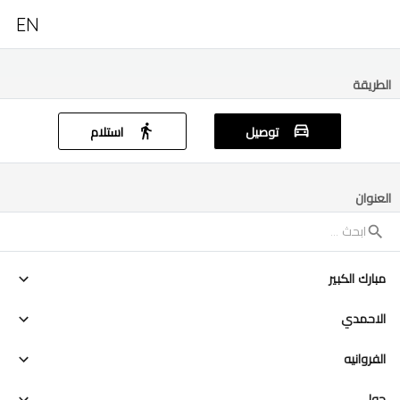
EN
الطريقة
توصيل
استلام
العنوان
مبارك الكبير
الاحمدي
الفروانيه
حولي