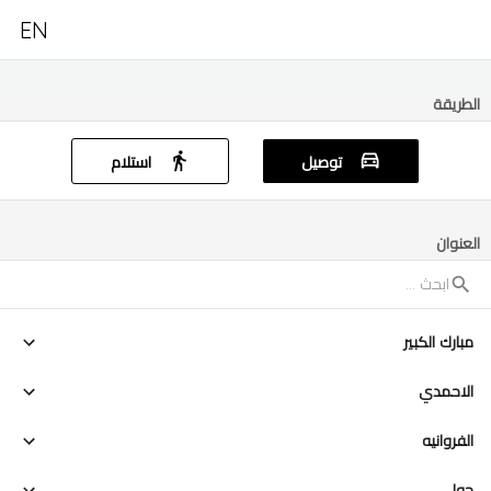
EN
الطريقة
توصيل
استلام
العنوان
مبارك الكبير
الاحمدي
الفروانيه
حولي